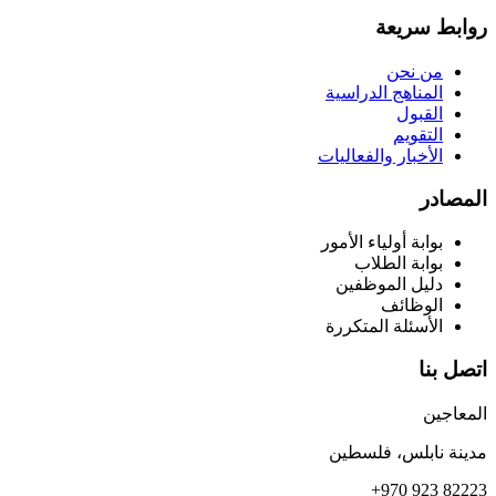
روابط سريعة
من نحن
المناهج الدراسية
القبول
التقويم
الأخبار والفعاليات
المصادر
بوابة أولياء الأمور
بوابة الطلاب
دليل الموظفين
الوظائف
الأسئلة المتكررة
اتصل بنا
المعاجين
مدينة نابلس، فلسطين
+970 923 82223