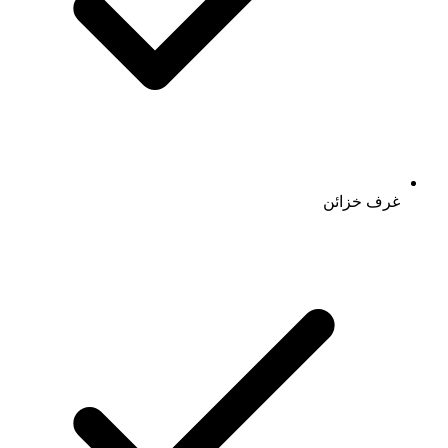
غرف خزائن