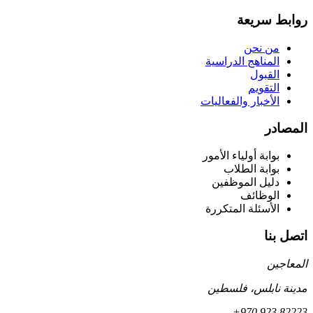
روابط سريعة
من نحن
المناهج الدراسية
القبول
التقويم
الأخبار والفعاليات
المصادر
بوابة أولياء الأمور
بوابة الطلاب
دليل الموظفين
الوظائف
الأسئلة المتكررة
اتصل بنا
المعاجين
مدينة نابلس، فلسطين
+970 923 82223